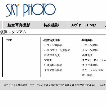
航空写真撮影
特殊撮影
ｽﾀｼﾞｵ・ﾛｹｰｼｮﾝ
横浜スタジアム
TOP
航空写真撮影
特殊撮影
セスナ写真撮影
ドローン撮影
ヘリコプター写真撮影
クレーン撮影
広域垂直写真
画像処理
空瞰図
スタジオ・ロケーショ
行政資料用撮影
スタジオ撮影
エリア限定撮影
ロケーション撮影
竣工撮影
スカイフォト株式会社 本社 〒104-0061 東京都中央区銀座1-15-6 銀座東洋ビル10F Tel.03-3567-1