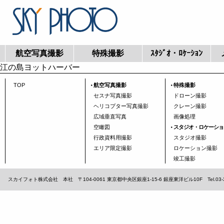
航空写真撮影
特殊撮影
ｽﾀｼﾞｵ・ﾛｹｰｼｮﾝ
江の島ヨットハーバー
TOP
航空写真撮影
特殊撮影
セスナ写真撮影
ドローン撮影
ヘリコプター写真撮影
クレーン撮影
広域垂直写真
画像処理
空瞰図
スタジオ・ロケーショ
行政資料用撮影
スタジオ撮影
エリア限定撮影
ロケーション撮影
竣工撮影
スカイフォト株式会社 本社 〒104-0061 東京都中央区銀座1-15-6 銀座東洋ビル10F Tel.03-3567-1