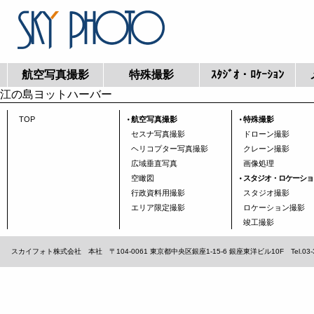
航空写真撮影
特殊撮影
ｽﾀｼﾞｵ・ﾛｹｰｼｮﾝ
江の島ヨットハーバー
TOP
航空写真撮影
特殊撮影
セスナ写真撮影
ドローン撮影
ヘリコプター写真撮影
クレーン撮影
広域垂直写真
画像処理
空瞰図
スタジオ・ロケーショ
行政資料用撮影
スタジオ撮影
エリア限定撮影
ロケーション撮影
竣工撮影
スカイフォト株式会社 本社 〒104-0061 東京都中央区銀座1-15-6 銀座東洋ビル10F Tel.03-3567-1