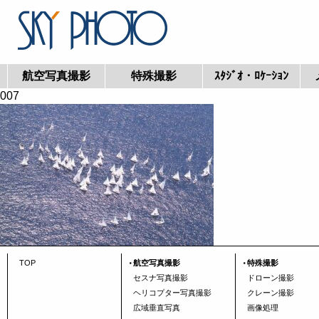
航空写真撮影
特殊撮影
ｽﾀｼﾞｵ・ﾛｹｰｼｮﾝ
007
TOP
航空写真撮影
特殊撮影
セスナ写真撮影
ドローン撮影
ヘリコプター写真撮影
クレーン撮影
広域垂直写真
画像処理