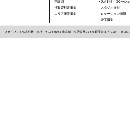
空瞰図
スタジオ・ロケーショ
行政資料用撮影
スタジオ撮影
エリア限定撮影
ロケーション撮影
竣工撮影
スカイフォト株式会社 本社 〒104-0061 東京都中央区銀座1-15-6 銀座東洋ビル10F Tel.03-3567-1