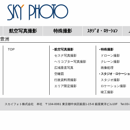
航空写真撮影
特殊撮影
ｽﾀｼﾞｵ・ﾛｹｰｼｮﾝ
豊洲
TOP
航空写真撮影
特殊撮影
セスナ写真撮影
ドローン撮影
ヘリコプター写真撮影
クレーン撮影
広域垂直写真
画像処理
空瞰図
スタジオ・ロケーショ
行政資料用撮影
スタジオ撮影
エリア限定撮影
ロケーション撮影
竣工撮影
スカイフォト株式会社 本社 〒104-0061 東京都中央区銀座1-15-6 銀座東洋ビル10F Tel.03-3567-1