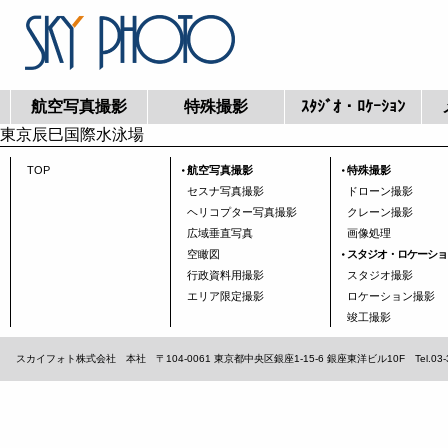
航空写真撮影
特殊撮影
ｽﾀｼﾞｵ・ﾛｹｰｼｮﾝ
東京辰巳国際水泳場
TOP
航空写真撮影
特殊撮影
セスナ写真撮影
ドローン撮影
ヘリコプター写真撮影
クレーン撮影
広域垂直写真
画像処理
空瞰図
スタジオ・ロケーショ
行政資料用撮影
スタジオ撮影
エリア限定撮影
ロケーション撮影
竣工撮影
スカイフォト株式会社 本社 〒104-0061 東京都中央区銀座1-15-6 銀座東洋ビル10F Tel.03-3567-1