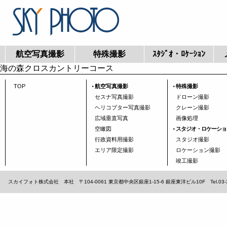
航空写真撮影
特殊撮影
ｽﾀｼﾞｵ・ﾛｹｰｼｮﾝ
海の森クロスカントリーコース
TOP
航空写真撮影
特殊撮影
セスナ写真撮影
ドローン撮影
ヘリコプター写真撮影
クレーン撮影
広域垂直写真
画像処理
空瞰図
スタジオ・ロケーショ
行政資料用撮影
スタジオ撮影
エリア限定撮影
ロケーション撮影
竣工撮影
スカイフォト株式会社 本社 〒104-0061 東京都中央区銀座1-15-6 銀座東洋ビル10F Tel.03-3567-1