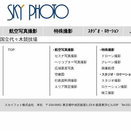
航空写真撮影
特殊撮影
ｽﾀｼﾞｵ・ﾛｹｰｼｮﾝ
国立代々木競技場
TOP
航空写真撮影
特殊撮影
セスナ写真撮影
ドローン撮影
ヘリコプター写真撮影
クレーン撮影
広域垂直写真
画像処理
空瞰図
スタジオ・ロケーショ
行政資料用撮影
スタジオ撮影
エリア限定撮影
ロケーション撮影
竣工撮影
スカイフォト株式会社 本社 〒104-0061 東京都中央区銀座1-15-6 銀座東洋ビル10F Tel.03-3567-1