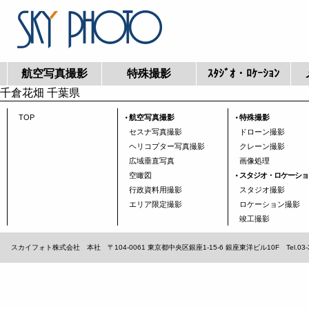
航空写真撮影
特殊撮影
ｽﾀｼﾞｵ・ﾛｹｰｼｮﾝ
千倉花畑 千葉県
TOP
航空写真撮影
特殊撮影
セスナ写真撮影
ドローン撮影
ヘリコプター写真撮影
クレーン撮影
広域垂直写真
画像処理
空瞰図
スタジオ・ロケーショ
行政資料用撮影
スタジオ撮影
エリア限定撮影
ロケーション撮影
竣工撮影
スカイフォト株式会社 本社 〒104-0061 東京都中央区銀座1-15-6 銀座東洋ビル10F Tel.03-3567-1