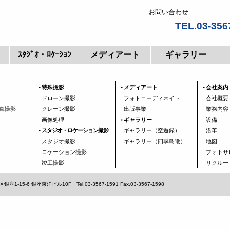
お問い合わせ
TEL.03-356
ｽﾀｼﾞｵ・ﾛｹｰｼｮﾝ
メディアート
ギャラリー
特殊撮影
メディアート
会社案内
ドローン撮影
フォトコーディネイト
会社概要
真撮影
クレーン撮影
出版事業
業務内容
画像処理
ギャラリー
設備
スタジオ・ロケーション撮影
ギャラリー（空遊録）
沿革
スタジオ撮影
ギャラリー（四季鳥瞰）
地図
ロケーション撮影
フォトサ
竣工撮影
リクルー
5-6 銀座東洋ビル10F Tel.03-3567-1591 Fax.03-3567-1598