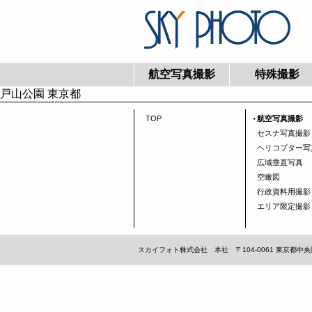
航空写真撮影
特殊撮影
戸山公園 東京都
TOP
航空写真撮影
セスナ写真撮影
ヘリコプター写
広域垂直写真
空瞰図
行政資料用撮影
エリア限定撮影
スカイフォト株式会社 本社 〒104-0061 東京都中央区銀座1-1