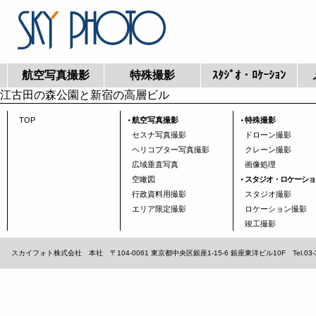
航空写真撮影
特殊撮影
ｽﾀｼﾞｵ・ﾛｹｰｼｮﾝ
江古田の森公園と新宿の高層ビル
TOP
航空写真撮影
特殊撮影
セスナ写真撮影
ドローン撮影
ヘリコプター写真撮影
クレーン撮影
広域垂直写真
画像処理
空瞰図
スタジオ・ロケーショ
行政資料用撮影
スタジオ撮影
エリア限定撮影
ロケーション撮影
竣工撮影
スカイフォト株式会社 本社 〒104-0061 東京都中央区銀座1-15-6 銀座東洋ビル10F Tel.03-3567-1