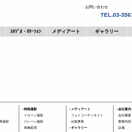
お問い合わせ
TEL.03-356
ｽﾀｼﾞｵ・ﾛｹｰｼｮﾝ
メディアート
ギャラリー
特殊撮影
メディアート
会社案内
ドローン撮影
フォトコーディネイト
会社概要
真撮影
クレーン撮影
出版事業
業務内容
画像処理
ギャラリー
設備