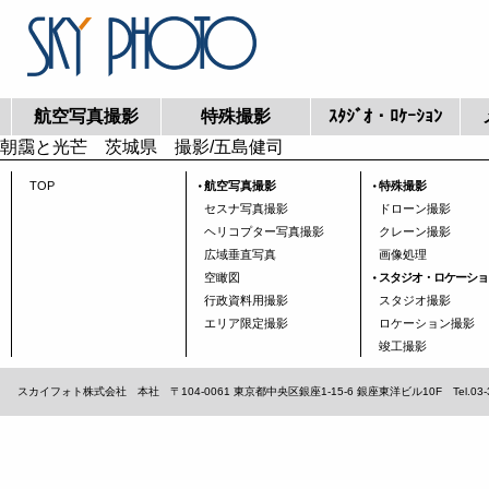
航空写真撮影
特殊撮影
ｽﾀｼﾞｵ・ﾛｹｰｼｮﾝ
朝靄と光芒 茨城県 撮影/五島健司
TOP
航空写真撮影
特殊撮影
セスナ写真撮影
ドローン撮影
ヘリコプター写真撮影
クレーン撮影
広域垂直写真
画像処理
空瞰図
スタジオ・ロケーショ
行政資料用撮影
スタジオ撮影
エリア限定撮影
ロケーション撮影
竣工撮影
スカイフォト株式会社 本社 〒104-0061 東京都中央区銀座1-15-6 銀座東洋ビル10F Tel.03-3567-1