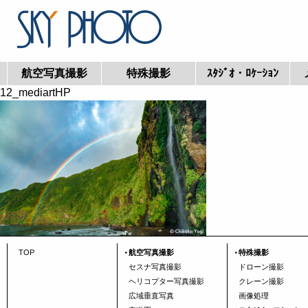
航空写真撮影
特殊撮影
ｽﾀｼﾞｵ・ﾛｹｰｼｮﾝ
12_mediartHP
TOP
航空写真撮影
特殊撮影
セスナ写真撮影
ドローン撮影
ヘリコプター写真撮影
クレーン撮影
広域垂直写真
画像処理