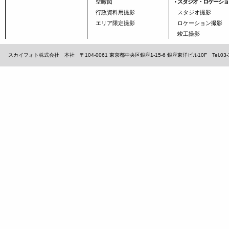
空瞰図
スタジオ・ロケーショ
行政資料用撮影
スタジオ撮影
エリア限定撮影
ロケーション撮影
竣工撮影
スカイフォト株式会社 本社 〒104-0061 東京都中央区銀座1-15-6 銀座東洋ビル10F Tel.03-3567-1