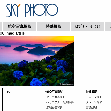
航空写真撮影
特殊撮影
ｽﾀｼﾞｵ・ﾛｹｰｼｮﾝ
06_mediartHP
TOP
航空写真撮影
特殊撮影
セスナ写真撮影
ドローン撮影
ヘリコプター写真撮影
クレーン撮影
広域垂直写真
画像処理