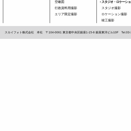
空瞰図
スタジオ・ロケーショ
行政資料用撮影
スタジオ撮影
エリア限定撮影
ロケーション撮影
竣工撮影
スカイフォト株式会社 本社 〒104-0061 東京都中央区銀座1-15-6 銀座東洋ビル10F Tel.03-3567-1