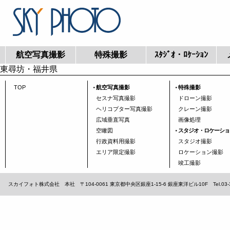
航空写真撮影
特殊撮影
ｽﾀｼﾞｵ・ﾛｹｰｼｮﾝ
東尋坊・福井県
TOP
航空写真撮影
特殊撮影
セスナ写真撮影
ドローン撮影
ヘリコプター写真撮影
クレーン撮影
広域垂直写真
画像処理
空瞰図
スタジオ・ロケーショ
行政資料用撮影
スタジオ撮影
エリア限定撮影
ロケーション撮影
竣工撮影
スカイフォト株式会社 本社 〒104-0061 東京都中央区銀座1-15-6 銀座東洋ビル10F Tel.03-3567-1