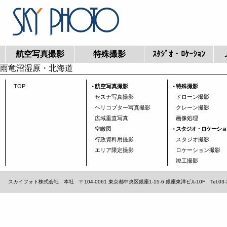
航空写真撮影
特殊撮影
ｽﾀｼﾞｵ・ﾛｹｰｼｮﾝ
雨竜沼湿原・北海道
TOP
航空写真撮影
特殊撮影
セスナ写真撮影
ドローン撮影
ヘリコプター写真撮影
クレーン撮影
広域垂直写真
画像処理
空瞰図
スタジオ・ロケーショ
行政資料用撮影
スタジオ撮影
エリア限定撮影
ロケーション撮影
竣工撮影
スカイフォト株式会社 本社 〒104-0061 東京都中央区銀座1-15-6 銀座東洋ビル10F Tel.03-3567-1