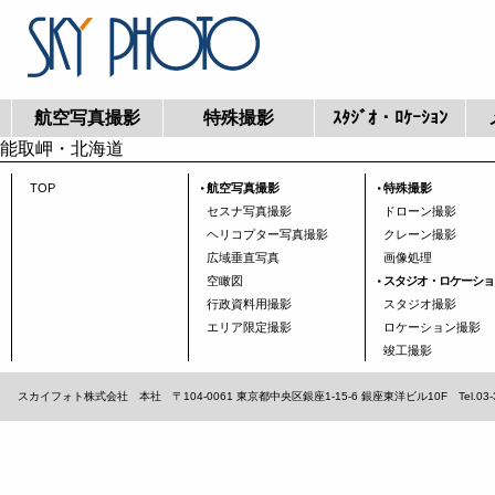
航空写真撮影
特殊撮影
ｽﾀｼﾞｵ・ﾛｹｰｼｮﾝ
能取岬・北海道
TOP
航空写真撮影
特殊撮影
セスナ写真撮影
ドローン撮影
ヘリコプター写真撮影
クレーン撮影
広域垂直写真
画像処理
空瞰図
スタジオ・ロケーショ
行政資料用撮影
スタジオ撮影
エリア限定撮影
ロケーション撮影
竣工撮影
スカイフォト株式会社 本社 〒104-0061 東京都中央区銀座1-15-6 銀座東洋ビル10F Tel.03-3567-1