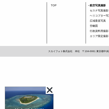
TOP
航空写真撮影
セスナ写真撮影
ヘリコプター写
広域垂直写真
空瞰図
行政資料用撮影
エリア限定撮影
スカイフォト株式会社 本社 〒104-0061 東京都中央区銀座1-1