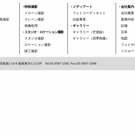
特殊撮影
メディアート
会社案内
ドローン撮影
フォトコーディネイト
会社概要
真撮影
クレーン撮影
出版事業
業務内容
画像処理
ギャラリー
設備
スタジオ・ロケーション撮影
ギャラリー（空遊録）
沿革
スタジオ撮影
ギャラリー（四季鳥瞰）
地図
ロケーション撮影
フォトサ
竣工撮影
リクルー
5-6 銀座東洋ビル10F Tel.03-3567-1591 Fax.03-3567-1598