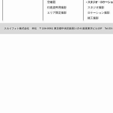
空瞰図
スタジオ・ロケーショ
行政資料用撮影
スタジオ撮影
エリア限定撮影
ロケーション撮影
竣工撮影
スカイフォト株式会社 本社 〒104-0061 東京都中央区銀座1-15-6 銀座東洋ビル10F Tel.03-3567-1