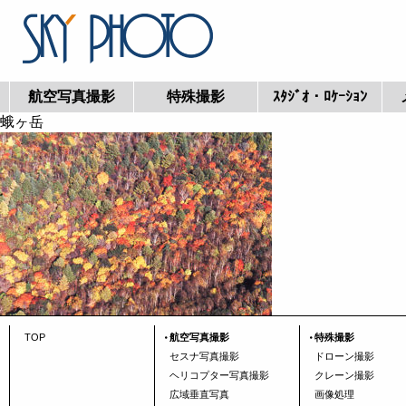
航空写真撮影
特殊撮影
ｽﾀｼﾞｵ・ﾛｹｰｼｮﾝ
蛾ヶ岳
TOP
航空写真撮影
特殊撮影
セスナ写真撮影
ドローン撮影
ヘリコプター写真撮影
クレーン撮影
広域垂直写真
画像処理