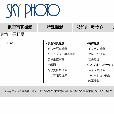
航空写真撮影
特殊撮影
ｽﾀｼﾞｵ・ﾛｹｰｼｮﾝ
更埴・長野県
TOP
航空写真撮影
特殊撮影
セスナ写真撮影
ドローン撮影
ヘリコプター写真撮影
クレーン撮影
広域垂直写真
画像処理
空瞰図
スタジオ・ロケーショ
行政資料用撮影
スタジオ撮影
エリア限定撮影
ロケーション撮影
竣工撮影
スカイフォト株式会社 本社 〒104-0061 東京都中央区銀座1-15-6 銀座東洋ビル10F Tel.03-3567-1