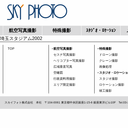
航空写真撮影
特殊撮影
ｽﾀｼﾞｵ・ﾛｹｰｼｮﾝ
埼玉スタジアム2002
TOP
航空写真撮影
特殊撮影
セスナ写真撮影
ドローン撮影
ヘリコプター写真撮影
クレーン撮影
広域垂直写真
画像処理
空瞰図
スタジオ・ロケーショ
行政資料用撮影
スタジオ撮影
エリア限定撮影
ロケーション撮影
竣工撮影
スカイフォト株式会社 本社 〒104-0061 東京都中央区銀座1-15-6 銀座東洋ビル10F Tel.03-3567-1